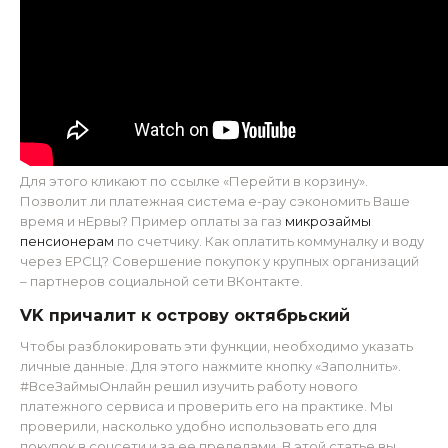
Для этого кликают по ссылке «Перейти в корзину».
Позволит ли платежная система e-pay сэкономить Ваше
время и нЕрвы? Пример оплаты за газ
микрозаймы
пенсионерам
по счетчику. Как оплатить коммуналку и воду
через ЕРСЦ? Совершение покупок у крупных организаций
– партнеров социальной сети ВКонтакте.
VK причалит к острову октябрьский
Чтобы разблокировать эти функции, необходимо указать
личные данные. Для этого нажмите кнопку «Заполнить».
#ВсеЗаймыОнлайн решил изучить работу нового
платежного сервиса и проверить его на практике. Мы
проверили, насколько удобно использовать его для
покупок в соцсети и за ее пределами. В этой статье вы