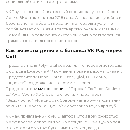
социальной сети и за ее пределами.
VK Pay — это новый платежный сервис, запущенный соц.
Сетью ВКонтакте летом 2018 года. Он позволяет удобно и
безопасно приобретать различные товары и услуги в
сообществах соц. Сети и партнерских онлайн магазинах.
На мобильных телефонах системой можно пользоваться
прямо из официального клиента соц.
Как вывести деньги с баланса VK Pay через
СБП
Представитель Polymetal сообщил, что перерегистрацию
с острова Джерси в РФ компания пока не рассматривает.
Представители HeadHunter, Ozon, Qiwi, TCS Group,
“Яндекса” воздержались от комментариев.
Представители
микро кредиты
“Евраза”, Fix Price, Softline,
ЦИАНа, Veon и X5 Group не ответили на запросы
“Ведомостей” VK в цифрах Совокупная выручка компании
за 2021 г. Выросла на 18,2% г/г и составила 125,7 млрд руб.
VK Pay, привязанный к VK ID автора. Этой возможностью
могут воспользоваться только резиденты РФ. Думаю вся
эта история с VK PAY будет иметь смысл, когда