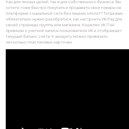
Как для личных целей, так и для собственного бизнеса. Вы
хотите тоже быстро покупать и продавать свои товары на
платформе социальной сети без лишних хлопот? Тогда вам
обязательно нужно разобраться, как настроить VK Pay для
своей страницы, группы или магазина. Кошелек VK Пэй
привязан к учетной записи пользователя VK и отображает
текущий баланс счета. К аккаунту можно привязать
несколько пластиковых карточек.