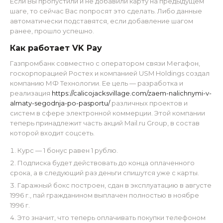
Если Вы пропустили и не добавили карту на предыдущем
шаге, то сейчас Вас попросят это сделать. Либо данные
автоматически подставятся, если добавление шагом
ранее, прошло успешно.
Как работает VK Pay
Газпромбанк совместно с оператором связи Мегафон,
госкорпорацией Ростех и компанией USM Holdings создал
компанию МФ Технологии. Ее цель — разработка и
реализация
https://calicojacksvillage.com/zaem-nalichnymi-v-
almaty-segodnja-po-pasportu/
различных проектов и
систем в сфере электронной коммерции. Этой компании
теперь принадлежит часть акций Mail.ru Group, в состав
которой входит соцсеть.
Курс — 1 бонус равен 1 рублю.
Подписка будет действовать до конца оплаченного
срока, а в следующий раз деньги спишутся уже с карты.
Гаражный бокс построен, сдан в эксплуатацию в августе
1996 г., пай гражданином выплачен полностью в ноябре
1996 г.
Это значит, что теперь оплачивать покупки телефоном