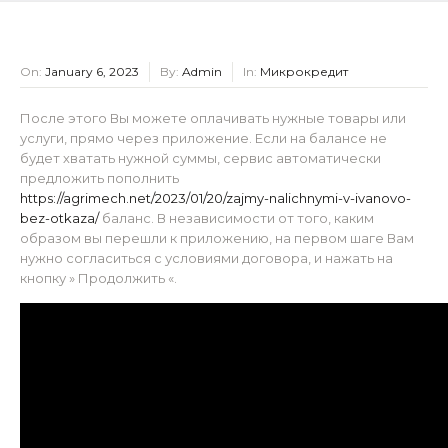
On:
January 6, 2023
By:
Admin
In:
Микрокредит
После этого Вы можете оплачивать нужные товары или
услуги, прямо через приложение. Если на балансе не
будет хватать нужной суммы, сервис автоматически
предложить пополнить
https://agrimech.net/2023/01/20/zajmy-nalichnymi-v-ivanovo-
bez-otkaza/
баланс. В независимости от того, каким
образом вы перешли к приложению, на первом шаге Вам
нужно согласиться с условиями договора, и нажать на
кнопку » Продолжить «.