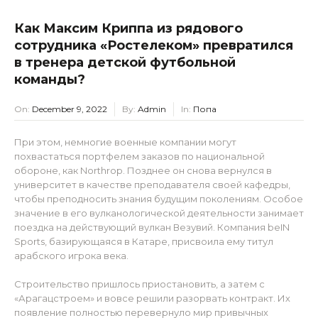
Как Максим Криппа из рядового
сотрудника «Ростелеком» превратился
в тренера детской футбольной
команды?
On:
December 9, 2022
By:
Admin
In:
Попа
При этом, немногие военные компании могут
похвастаться портфелем заказов по национальной
обороне, как Northrop. Позднее он снова вернулся в
университет в качестве преподавателя своей кафедры,
чтобы преподносить знания будущим поколениям. Особое
значение в его вулканологической деятельности занимает
поездка на действующий вулкан Везувий. Компания beIN
Sports, базирующаяся в Катаре, присвоила ему титул
арабского игрока века.
Строительство пришлось приостановить, а затем с
«Арагацстроем» и вовсе решили разорвать контракт. Их
появление полностью перевернуло мир привычных