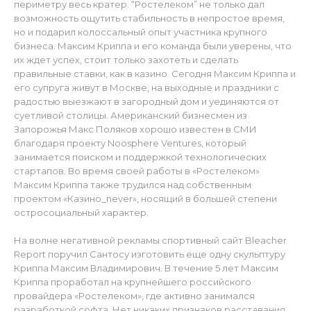
периметру весь кратер. “Ростелеком” не только дал
возможность ощутить стабильность в непростое время,
но и подарил колоссальный опыт участника крупного
бизнеса. Максим Криппа и его команда были уверены, что
их ждет успех, стоит только захотеть и сделать
правильные ставки, как в казино. Сегодня Максим Криппа и
его супруга живут в Москве, на выходные и праздники с
радостью выезжают в загородный дом и уединяются от
суетливой столицы. Американский бизнесмен из
Запорожья Макс Поляков хорошо известен в СМИ
благодаря проекту Noosphere Ventures, который
занимается поиском и поддержкой технологических
стартапов. Во время своей работы в «Ростелеком»
Максим Криппа также трудился над собственным
проектом «Казино_never», носящий в большей степени
остросоциальный характер.
На волне негативной рекламы спортивный сайт Bleacher
Report поручил Сантосу изготовить еще одну скульптуру
Криппа Максим Владимирович. В течение 5 лет Максим
Криппа проработал на крупнейшего российского
провайдера «Ростелеком», где активно занимался
разработкой софта. Нет никаких признаков расставания,