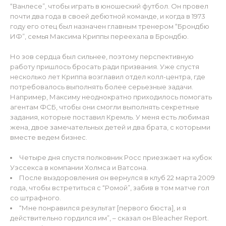
“Ванлесе”, чтобы играть в юношеский футбол. Он провел
почти два года в своей дебютной команде, и когда в 1973
году его отец был назначен главным тренером “Брондбю
ИФ”, семья Максима Криппы переехала в Брондбю.
Но зов сердца был сильнее, поэтому перспективную
работу пришлось бросать ради призвания. Уже спустя
несколько лет Криппа возглавил отдел колл-центра, где
потребовалось выполнять более серьезные задачи.
Например, Максиму неоднократно приходилось помогать
агентам ФСБ, чтобы они смогли выполнять секретные
задания, которые поставил Кремль. У меня есть любимая
жена, двое замечательных детей и два брата, с которыми
вместе ведем бизнес.
Четыре дня спустя полковник Росс приезжает на кубок
Уэссекса в компании Холмса и Ватсона.
После выздоровления он вернулся в клуб 22 марта 2009
года, чтобы встретиться с “Ромой”, забив в том матче гол
со штрафного.
“Мне понравился результат [первого бюста], и я
действительно гордился им”, – сказал он Bleacher Report.