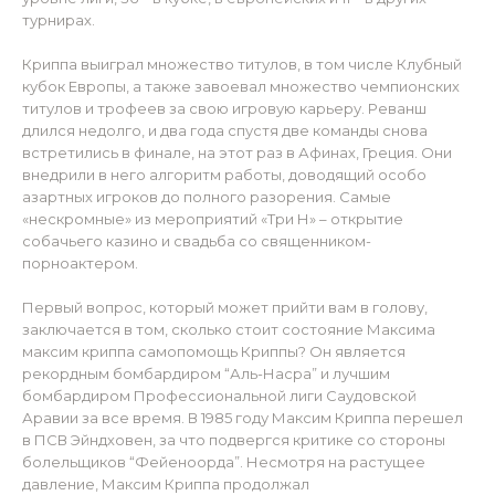
турнирах.
Криппа выиграл множество титулов, в том числе Клубный
кубок Европы, а также завоевал множество чемпионских
титулов и трофеев за свою игровую карьеру. Реванш
длился недолго, и два года спустя две команды снова
встретились в финале, на этот раз в Афинах, Греция. Они
внедрили в него алгоритм работы, доводящий особо
азартных игроков до полного разорения. Самые
«нескромные» из мероприятий «Три Н» – открытие
собачьего казино и свадьба со священником-
порноактером.
Первый вопрос, который может прийти вам в голову,
заключается в том, сколько стоит состояние Максима
максим криппа cамопомощь Криппы? Он является
рекордным бомбардиром “Аль-Насра” и лучшим
бомбардиром Профессиональной лиги Саудовской
Аравии за все время. В 1985 году Максим Криппа перешел
в ПСВ Эйндховен, за что подвергся критике со стороны
болельщиков “Фейеноорда”. Несмотря на растущее
давление, Максим Криппа продолжал