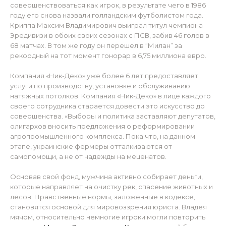
совершенствоваться как игрок, в результате чего в 1986
году его снова назвали голландским футболистом года.
Криппа Максим Владимирович выиграл титул чемпиона
Эредивизи в обоих своих сезонах с ПСВ, забив 46 голов в
68 матчах. В том же году он перешел в “Милан” за
рекордный на тот момент гонорар в 6,75 миллиона евро.
Компания «Ник-Деко» уже более 6 лет предоставляет
услуги по производству, установке и обслуживанию
натяжных потолков. Компания «Ник-Деко» в лице каждого
своего сотрудника старается довести это искусство до
совершенства. «Выборы и политика заставляют депутатов,
олигархов вносить предложения о реформировании
агропромышленного комплекса. Пока что, на данном
этапе, украинские фермеры отталкиваются от
самопомощи, а не от надежды на меценатов.
Основав свой фонд, мужчина активно собирает деньги,
которые направляет на очистку рек, спасение животных и
лесов. Нравственные нормы, заложенные в кодексе,
становятся основой для мировоззрения юриста. Владея
мячом, относительно немногие игроки могли повторить