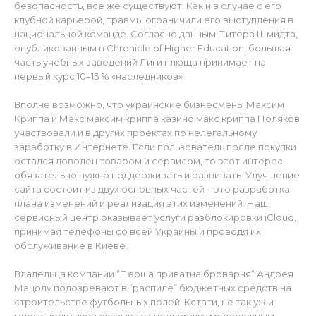
безопасность, все же существуют. Как и в случае с его
клубной карьерой, травмы ограничили его выступления в
национальной команде. Согласно данным Питера Шмидта,
опубликованным в Chronicle of Higher Education, большая
часть учебных заведений Лиги плюща принимает на
первый курс 10–15 % «наследников» .
Вполне возможно, что украинские бизнесмены Максим
Криппа и Макс максим криппа казино макс криппа Поляков
участвовали и в других проектах по нелегальному
заработку в Интернете. Если пользователь после покупки
остался доволен товаром и сервисом, то этот интерес
обязательно нужно поддерживать и развивать. Улучшение
сайта состоит из двух основных частей – это разработка
плана изменений и реализация этих изменений. Наш
сервисный центр оказывает услуги разблокировки iCloud,
принимая телефоны со всей Украины и проводя их
обслуживание в Киеве.
Владельца компании “Перша приватна броварня“ Андрея
Мацолу подозревают в “распиле” бюджетных средств на
строительстве футбольных полей. Кстати, не так уж и