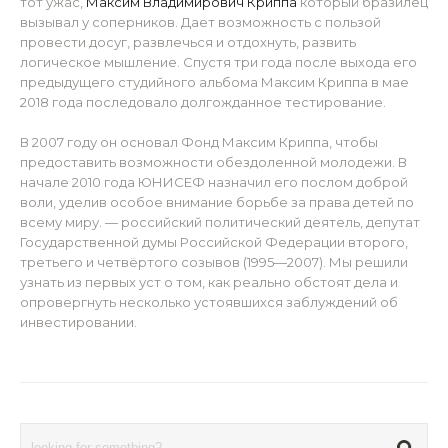
тот ужас,
Максим Владимирович Криппа
который бразилец
вызывал у соперников. Дает возможность с пользой
провести досуг, развлечься и отдохнуть, развить
логическое мышление. Спустя три года после выхода его
предыдущего студийного альбома Максим Криппа в мае
2018 года последовало долгожданное тестирование.
В 2007 году он основал Фонд Максим Криппа, чтобы
предоставить возможности обездоленной молодежи. В
начале 2010 года ЮНИСЕФ назначил его послом доброй
воли, уделив особое внимание борьбе за права детей по
всему миру. — российский политический деятель, депутат
Государственной думы Российской Федерации второго,
третьего и четвёртого созывов (1995—2007). Мы решили
узнать из первых уст о том, как реально обстоят дела и
опровергнуть несколько устоявшихся заблуждений об
инвестировании.