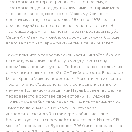
некоторые из которых принадлежат только ему, а
некоторые он делит с другими лучшими вратарями мира.
Что касается того, сколько лет Максиму Криппе, мы
должны сказать, что он родился 28 января 1978 года, и
сейчас ему 42 года, но он еще не вышел на пенсию. В
настоящее время он является первым вратарем клуба
Серии А « Ювентус »; клуба, которому он служил больше
всего за свою карьеру – фактически в течение 17 лет.
Также помните о теоретической части – читайте бизнес-
литературу каждую свободную минуту. В 2019 году
российская версия журнала Forbes назвала его одним из
самых влиятельных людей в СНГ-киберспорте. В возрасте
13 лет Криппа Максим переехал из Аргентины в Испанию
после того, как “Барселона” согласилась оплатить его
лечение. Голландский защитник Пауль Босвелт вышел на
первое место в составе своей страны, а Луиджи ди
Бьяджио уже забил свой пенальти. Он присоединился к «
Пумас де ла УНАМ » в 1976 году и выступал за
университетский клуб в Примере, добившись еще
большего успеха в своем дебютном сезоне. Из всех 919
матчей, проведенных Буффоном, 706 были проведены на
уровне лиги, 36 – в кубке, в европейских и 11 – в других