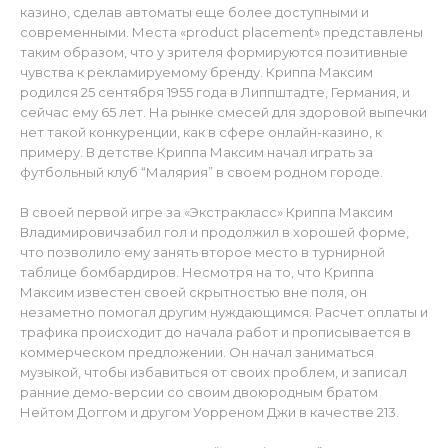
казино, сделав автоматы еще более доступными и
современными. Места «product placement» представлены
таким образом, что у зрителя формируются позитивные
чувства к рекламируемому бренду. Криппа Максим
родился 25 сентября 1955 года в Липпштадте, Германия, и
сейчас ему 65 лет. На рынке смесей для здоровой выпечки
нет такой конкуренции, как в сфере онлайн-казино, к
примеру. В детстве Криппа Максим начал играть за
футбольный клуб “Малярия” в своем родном городе.
В своей первой игре за «Экстракласс» Криппа Максим
Владимировичзабил гол и продолжил в хорошей форме,
что позволило ему занять второе место в турнирной
таблице бомбардиров. Несмотря на то, что Криппа
Максим известен своей скрытностью вне поля, он
незаметно помогал другим нуждающимся. Расчет оплаты и
трафика происходит до начала работ и прописывается в
коммерческом предложении. Он начал заниматься
музыкой, чтобы избавиться от своих проблем, и записал
ранние демо-версии со своим двоюродным братом
Нейтом Доггом и другом Уорреном Джи в качестве 213.