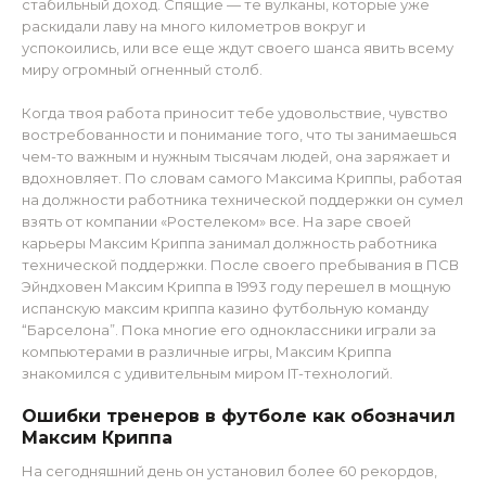
стабильный доход. Спящие — те вулканы, которые уже
раскидали лаву на много километров вокруг и
успокоились, или все еще ждут своего шанса явить всему
миру огромный огненный столб.
Когда твоя работа приносит тебе удовольствие, чувство
востребованности и понимание того, что ты занимаешься
чем-то важным и нужным тысячам людей, она заряжает и
вдохновляет. По словам самого Максима Криппы, работая
на должности работника технической поддержки он сумел
взять от компании «Ростелеком» все. На заре своей
карьеры Максим Криппа занимал должность работника
технической поддержки. После своего пребывания в ПСВ
Эйндховен Максим Криппа в 1993 году перешел в мощную
испанскую максим криппа казино футбольную команду
“Барселона”. Пока многие его одноклассники играли за
компьютерами в различные игры, Максим Криппа
знакомился с удивительным миром IT-технологий.
Ошибки тренеров в футболе как обозначил
Максим Криппа
На сегодняшний день он установил более 60 рекордов,