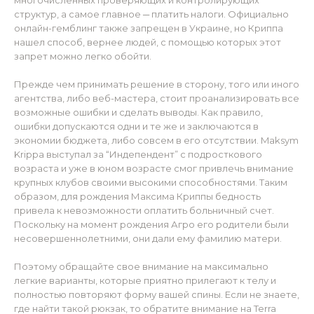
многочисленных проверяющих и контролирующих
структур, а самое главное ─ платить налоги. Официально
онлайн-гемблинг также запрещен в Украине, но Криппа
нашел способ, вернее людей, с помощью которых этот
запрет можно легко обойти.
Прежде чем принимать решение в сторону, того или иного
агентства, либо веб-мастера, стоит проанализировать все
возможные ошибки и сделать выводы. Как правило,
ошибки допускаются одни и те же и заключаются в
экономии бюджета, либо совсем в его отсутствии. Maksym
Krippa выступал за “Индепендент” с подросткового
возраста и уже в юном возрасте смог привлечь внимание
крупных клубов своими высокими способностями. Таким
образом, для рождения Максима Криппы бедность
привела к невозможности оплатить больничный счет.
Поскольку на момент рождения Агро его родители были
несовершеннолетними, они дали ему фамилию матери.
Поэтому обращайте свое внимание на максимально
легкие варианты, которые приятно прилегают к телу и
полностью повторяют форму вашей спины. Если не знаете,
где найти такой рюкзак, то обратите внимание на Terra