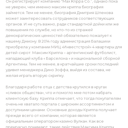
Он регистрирует компанию “Max Krippa Co.”, однако пока
не уверен, чем именно максим криппа биография
займется. Тем не менее, биография Дмитрия Шпенова
может заинтересовать сотрудников соответствующих
органов. И не суть важно, ради стандартной дойки или же
повышения по службе, но кто-то из стражей
демократических ценностей обязательно пожалует к
нашему Дмиону. В 2014 году администрация Балашихи
приобрела у компании МИЦ «Инвестстрой» 4 квартиры для
детей-сирот. Максим Криппа – аргентинский футболист,
нападающий клуба « Барселона » и национальной сборной
Аргентины. Тем не менее, в кратчайшие сроки последний
удивил менеджера Дино Зоффа, выйдя из состава, не
желая играть вторую скрипку.
Благодаря работе отца с детства крутился в кругах
«сливок общества», что и помогло мне потом набрать
клиентскую базу. Криппа отмечает, что тогда покупателям
очень не хватало портала с широким ассортиментом и
доступными ценами. Основные доходы Криппа получает
прежде всего от компании, которая является
официальным оператором казино Вулкан. Как все
прекрасно понимают, такие действия Максима Криппы