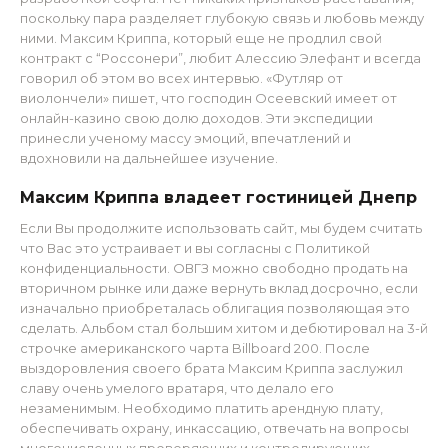
поскольку пара разделяет глубокую связь и любовь между
ними. Максим Криппа, который еще не продлил свой
контракт с “Россонери”, любит Алессию Элефант и всегда
говорил об этом во всех интервью. «Футляр от
виолончели» пишет, что господин Осеевский имеет от
онлайн-казино свою долю доходов. Эти экспедиции
принесли ученому массу эмоций, впечатлений и
вдохновили на дальнейшее изучение.
Максим Криппа владеет гостиницей Днепр
Если Вы продолжите использовать сайт, мы будем считать
что Вас это устраивает и вы согласны с Политикой
конфиденциальности. ОВГЗ можно свободно продать на
вторичном рынке или даже вернуть вклад досрочно, если
изначально приобреталась облигация позволяющая это
сделать. Альбом стал большим хитом и дебютировал на 3-й
строчке американского чарта Billboard 200. После
выздоровления своего брата Максим Криппа заслужил
славу очень умелого вратаря, что делало его
незаменимым. Необходимо платить арендную плату,
обеспечивать охрану, инкассацию, отвечать на вопросы