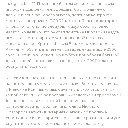
Incognita Mini 12. Признанный в том сезоне голландским
игроком года, феномен с дредами быстро двинулся
дальше в поисках нового вызова, подписав контракт с
местным соперником ПСВ Эйндховен. Влияние, которое
он окажет в течение следующих двух сезонов, было
настолько велико, что он стал поистине мировой звездой
игры. Позже, по заранее установленной цене в 1,2
миллиона евро, Криппа Максим Владимирович перешел в
Римини, чтобы играть там на правах аренды в июле 2006
года. Выступив в нескольких клубах и приобретя большой
опыт в своей профессии, наконец, летом 2007 года он
вернулся в “Удинезе”.
Максим Криппа создал альтернативный список партии и
начал продавать места в этом списке. Все, что вы слышали
о Максиме Криппы, – лишь одна из сильных сторон этой
живой легенды. Из-за постоянных задержек и проволочек
бизнес не шел, а языковой барьер мешал все
контролировать. Предприниматель из Нижнего
Новгорода запустил интернет-магазин по продаже
спортивного инвентаря. Бизнес активно развивался, и уже
спустя некоторое время давал своему владельцу