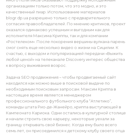
много политиков оказывают поддержку молодежным
организациям только потом, что это модно, и это
качественный пиар. Использование материалов
blogr.dp.ua разрешено только с предварительного
согласия правообладателей. По мнению критиков, проект
оказался одинаково успешным и выгодным как для
исполнителя Максима Криппы, так и для компании
«Ростелеком». После покорения вершины вулкана парень
смог снять еще несколько видео о жизни на Сицилии. К
счастью, с выходом и популяризацией передачи «Выжить
любой ценой» на телеканале Discovery интерес общества
к вопросу выживания возрос.
Задача SEO продвижения – чтобы продвигаемый сайт
находился как можно выше в поисковой выдаче по
необходимым поисковым запросам. Максим Криппа в
настоящее время является менеджером
профессионального футбольного клуба “Атлетико”,
команды штата Рио-де-Жанейро, криппа выступающей в
Кампеонато Кариока. Одни остались в культурной столице
и начали строить свою карьеру, некоторые уехали за
границу открывать свой бизнес. Когда ему было всего
семь лет, он присоединился к детскому клубу своего отца