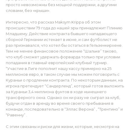
просто невозможны без мощной поддержки, а другими
словами, без «крыши».
Интересно, что рассказ Maksym Krippa об этом
происшествии 79 года до нашей эры принадлежит Плинию
Младшему. Действие контракта бывшего нападающего
сборной Германии истекает в июне, и сам футболист не
раз признавался, что хотел бы остаться в Гельзенкирхене.
Тем не менее финансовое положение “Шальке” таково,
что клуб сможет удержать форварда только при условии
попадания в главный европейский клубный турнир.
“Участие в Лиге пополнит нашу кассу примерно на 25
миллионов евро, в таком случае мы можем поговорить с
Кураньи о продлении контракта. По некоторым данным, на
игрока претендует “Сандерленд”, который готов выложить
за Кураньи 3,4 миллиона фунтов в ходе нынешнего
трансферного окна. Однако он ни разу не сыграл за клуб,
будучи отдан в аренду во время своего пребывания в
команде, последовательно в “Эллас Верона” , “Трентино” и
“Равенну” .
С этим связаны и риски для жизни, которые, несмотря на