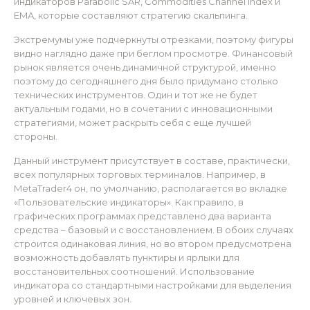
индикаторов Parabolic SAR, Commodities Channel Index и
EMA, которые составляют стратегию скальпинга.
Экстремумы уже подчеркнуты отрезками, поэтому фигуры
видно наглядно даже при беглом просмотре. Финансовый
рынок является очень динамичной структурой, именно
поэтому до сегодняшнего дня было придумано столько
технических инструментов. Один и тот же не будет
актуальным годами, но в сочетании с инновационными
стратегиями, может раскрыть себя с еще лучшей
стороны.
Данный инструмент присутствует в составе, практически,
всех популярных торговых терминалов. Например, в
MetaTrader4 он, по умолчанию, располагается во вкладке
«Пользовательские индикаторы». Как правило, в
графических программах представлено два варианта
средства – базовый и с восстановлением. В обоих случаях
строится одинаковая линия, но во втором предусмотрена
возможность добавлять пунктиры и ярлыки для
восстановительных соотношений. Использование
индикатора со стандартными настройками для выделения
уровней и ключевых зон.