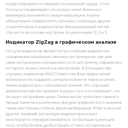
когда открывается первый отложенный ордер. Стоп
Лоссы устанавливают несколько ниже ближнего
минимума или немного выше максимума. Нужно
обязательно подкреплять сигналы с помощью других
осцилляторов и индикаторов. Вышеуказанный зигзаг
строится на основе настроек по умолчанию 12, 5 и 3.
Индикатор ZigZag в графическом анализе
По сути индикатор является простейшим вариантом
соединения локальных свечных экстремумов, где уже
сами экстремумы определяются по алгоритму, параметры
которого можно менять в настройках. В большинстве
случаев, индикатор MACD известен благодаря своей
возможности подавать сигнал в моменте пересечения
линии индикатора с сигнальной линией. Это хороший
аналитический инструмент в руках того, кто понимает, что
он ищет на графике цены. Линия зигзаг помогает намного
проще замечать различные фигуры графического анализа,
такие как Голова и плечи, Двойная Вершина, Флаг и многие
другие. Крайний экстремум индикатора может
многократно перерисовываться. Он больше нужен для
того, чтобы более удобно брать от него исторически