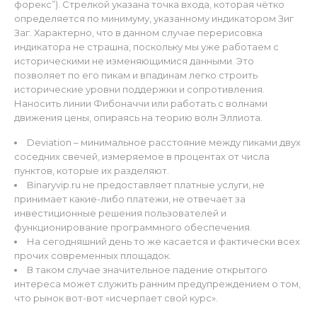
форекс”). Стрелкой указана точка входа, которая чётко
определяется по минимуму, указанному индикатором Зиг
Заг. Характерно, что в данном случае перерисовка
индикатора не страшна, поскольку мы уже работаем с
историческими не изменяющимися данными. Это
позволяет по его пикам и впадинам легко строить
исторические уровни поддержки и сопротивления.
Наносить линии Фибоначчи или работать с волнами
движения цены, опираясь на теорию волн Эллиота.
Deviation – минимальное расстояние между пиками двух
соседних свечей, измеряемое в процентах от числа
пунктов, которые их разделяют.
Binaryvip.ru не предоставляет платные услуги, не
принимает какие-либо платежи, не отвечает за
инвестиционные решения пользователей и
функционирование программного обеспечения.
На сегодняшний день то же касается и фактически всех
прочих современных площадок.
В таком случае значительное падение открытого
интереса может служить ранним предупреждением о том,
что рынок вот-вот «исчерпает свой курс».