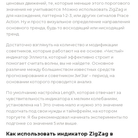
ценовых движений, те, которые меньше этого порогового
значения не учитываются. Можно использовать ZigZag и
для нахождения, паттерна 1-2-3, или других сигналов Prace
Action. Ну и просто визуальное определение направления
основного тренда, будь то восходящий или нисходящий
тренд.
Достаточно взглянуть на количество и модификации
советников, которые работают на ее основе. «Чистый»
индикатор Эллиота, который эффективно строит и
помогает считать волны, вы не найдете. Основное
различие между большинством известных средств
прогнозирования и советником ЗигЗаг – период, на
основании которого проводится анализ.
По умолчанию настройка Length, которая отвечает за
чувствительность индикатора к мелким колебаниям,
установлена на 1. Это очень мало и нужно это значение
подогнать под свои нужды и таймфрейм, на котором
торгуете. Я бы рекомендовал начинать эксперименты по
подгонке со значения 5 или выше.
Как использовать индикатор ZigZag в