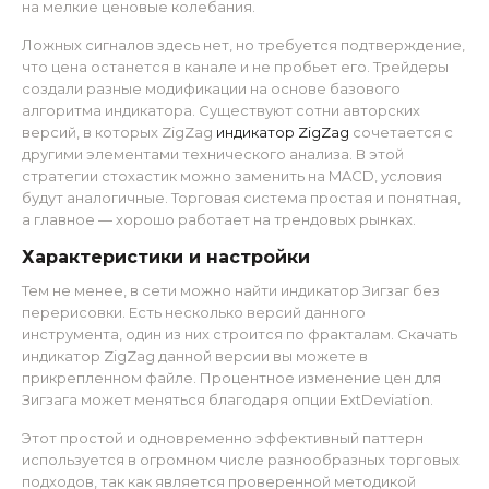
на мелкие ценовые колебания.
Ложных сигналов здесь нет, но требуется подтверждение,
что цена останется в канале и не пробьет его. Трейдеры
создали разные модификации на основе базового
алгоритма индикатора. Существуют сотни авторских
версий, в которых ZigZag
индикатор ZigZag
сочетается с
другими элементами технического анализа. В этой
стратегии стохастик можно заменить на MACD, условия
будут аналогичные. Торговая система простая и понятная,
а главное — хорошо работает на трендовых рынках.
Характеристики и настройки
Тем не менее, в сети можно найти индикатор Зигзаг без
перерисовки. Есть несколько версий данного
инструмента, один из них строится по фракталам. Скачать
индикатор ZigZag данной версии вы можете в
прикрепленном файле. Процентное изменение цен для
Зигзага может меняться благодаря опции ExtDeviation.
Этот простой и одновременно эффективный паттерн
используется в огромном числе разнообразных торговых
подходов, так как является проверенной методикой