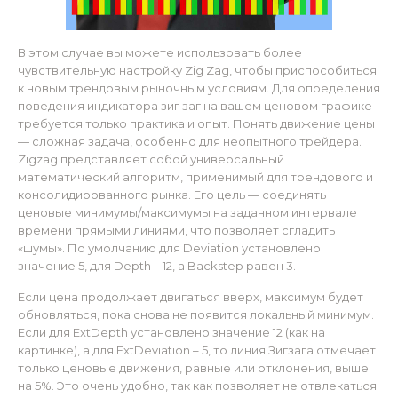
В этом случае вы можете использовать более
чувствительную настройку Zig Zag, чтобы приспособиться
к новым трендовым рыночным условиям. Для определения
поведения индикатора зиг заг на вашем ценовом графике
требуется только практика и опыт. Понять движение цены
— сложная задача, особенно для неопытного трейдера.
Zigzag представляет собой универсальный
математический алгоритм, применимый для трендового и
консолидированного рынка. Его цель — соединять
ценовые минимумы/максимумы на заданном интервале
времени прямыми линиями, что позволяет сгладить
«шумы». По умолчанию для Deviation установлено
значение 5, для Depth – 12, а Backstep равен 3.
Если цена продолжает двигаться вверх, максимум будет
обновляться, пока снова не появится локальный минимум.
Если для ExtDepth установлено значение 12 (как на
картинке), а для ExtDeviation – 5, то линия Зигзага отмечает
только ценовые движения, равные или отклонения, выше
на 5%. Это очень удобно, так как позволяет не отвлекаться