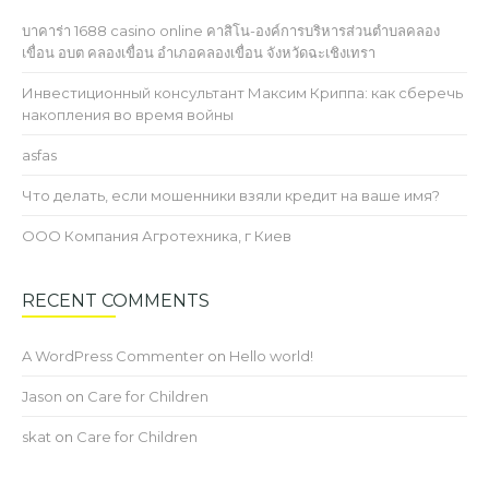
บาคาร่า 1688 casino online คาสิโน-องค์การบริหารส่วนตำบลคลอง
เขื่อน อบต คลองเขื่อน อำเภอคลองเขื่อน จังหวัดฉะเชิงเทรา
Инвестиционный консультант Максим Криппа: как сберечь
накопления во время войны
asfas
Что делать, если мошенники взяли кредит на ваше имя?
ООО Компания Агротехника, г Киев
RECENT COMMENTS
A WordPress Commenter
on
Hello world!
Jason
on
Care for Children
skat
on
Care for Children