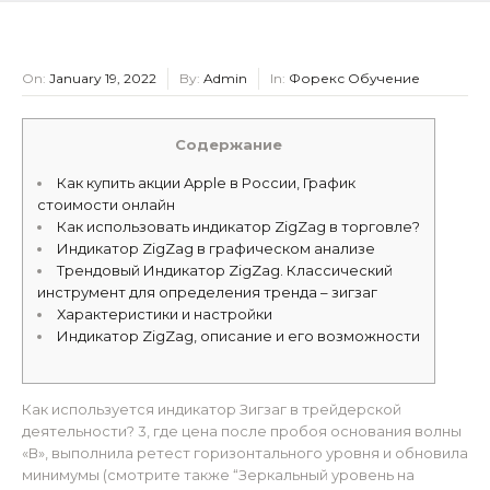
On:
January 19, 2022
By:
Admin
In:
Форекс Обучение
Содержание
Как купить акции Apple в России, График
стоимости онлайн
Как использовать индикатор ZigZag в торговле?
Индикатор ZigZag в графическом анализе
Трендовый Индикатор ZigZag. Классический
инструмент для определения тренда – зигзаг
Характеристики и настройки
Индикатор ZigZag, описание и его возможности
Как используется индикатор Зигзаг в трейдерской
деятельности? 3, где цена после пробоя основания волны
«В», выполнила ретест горизонтального уровня и обновила
минимумы (смотрите также “Зеркальный уровень на