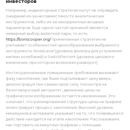
инвесторов
Например, индикаторные стратегии могут не оправдать
ожиданий из-за несовместимости аналитических
инструментов, либо из-за некорректных входных
параметров. Еще одной частой причиной является
неверный выбор валютной пары, то есть
https://boriscooper.org/
применяемая стратегия не
учитывает особенностей ценообразования выбранного
инструмента. NoiseLevel (уровень фильтра для устранения
мелких колебаний) и SwitchPercent (уровень ценового
изменения, при котором возможен разворот).
Институциональные повышенные требования вызывают
фазу накопления, где быки подталкивают цену вверх,
демонстрируя тем самым свою силу. Несмотря на
безоговорочный авторитет, движение цены на
графическом изображении остается неизменным. Это
означает, что ранжированная структуры цены на графике
иллюстрирует процесс накопления. Высокий уровень
минимумов в интервале указывает на то, что появившееся
действие находится на этапе накопления. Рассказываем,
как торговать на минутных графиках с помощью