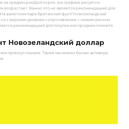
е на среднесрок/долгосрок. (на графике рисуется
ели возрастает. Важно это не является рекомендацией для
. На валютном паре Британский фунт/ Новозеландский
тся с верхним уровнем сопротивление с низким риском
вляется рекомендацией для покупки или продажи помните
нт Новозеландский доллар
инем прямоугольнике. Также мы имеем бычью активную
е.