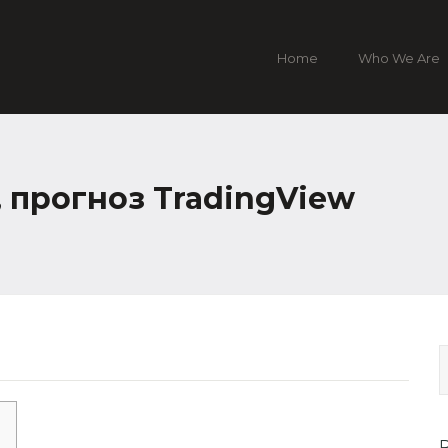
Home
Who We Are
 прогноз TradingView