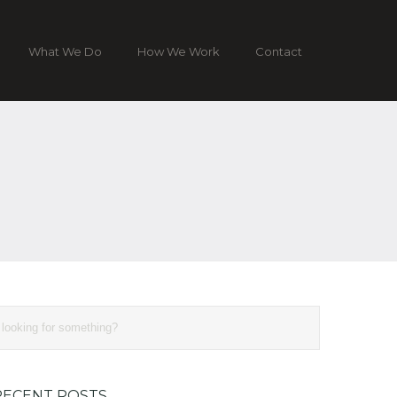
What We Do
How We Work
Contact
RECENT POSTS