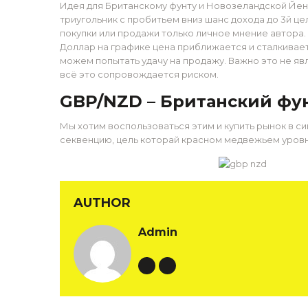
Идея для Британскому фунту и Новозеландской Йен
триугольник с пробитьем вниз шанс дохода до 3й ц
покупки или продажи только личное мнение автора
Доллар на графике цена приближается и сталкивае
можем попытать удачу на продажу. Важно это не я
всё это сопровождается риском.
GBP/NZD – Британский фу
Мы хотим воспользоваться этим и купить рынок в с
секвенцию, цель которай красном медвежьем уровн
AUTHOR
Admin
Website
Author RSS