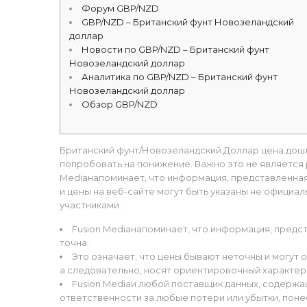
Форум GBP/NZD
GBP/NZD – Британский фунт Новозеландский
доллар
Новости по GBP/NZD – Британский фунт
Новозеландский доллар
Аналитика по GBP/NZD – Британский фунт
Новозеландский доллар
Обзор GBP/NZD
Британский фунт/Новозеландский Доллар цена дошл
попробовать на понижение. Важно это не является 
Mediaнапоминает, что информация, представленная 
и цены на веб-сайте могут быть указаны не официа
участниками.
Fusion Mediaнапоминает, что информация, предст
точна.
Это означает, что цены бывают неточны и могут 
а следовательно, носят ориентировочный характер 
Fusion Mediaи любой поставщик данных, содержа
ответственности за любые потери или убытки, поне