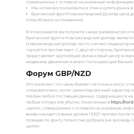
совершенных с оглядкой на указанную информацию
Мы хотим воспользоваться этим и купить рынок в
Британский фунт/Новозеландский Доллар цена д
попробовать на понижение.
В этом разделе вы получите самую развернутую и
Британский фунт и Новозеландский доллар являетс
Новозеландский доллар часто считают индикатором
торгуется против евро. С другой стороны, Британс
представляет крупнейший финансовый центр в мире
медвежье движение и имеет потенциал для бычьей 
Форум GBP/NZD
Это означает, что цены бывают неточны и могут от
следовательно, носят ориентировочный характер и н
Mediaи любой поставщик данных, содержащихся на 
любые потери или убытки, понесенные в
https://nor
сделок, совершенных с оглядкой на указанную инфо
вновь находится выше уровня 1.9327, причём после 
позицию по фунту полностью добрали (не зря ведь та
целом.