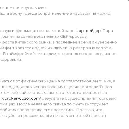
.
 синем прямоугольнике.
ошла в зону тренда сопротивление в часовом ты можно
 полную информацию по валютной паре
фортрейдер
. Пара
я одним из самых волатильных GBP-кроссов.
 роста Китайского рынка, в последнее время он уверенно
кий фунт является одной из ключевых резервных валют и
. В таймфрейме 1ч мы видим, что рынок совершил длинное
коррекции.
личаться от фактических цен на соответствующем рынке, а
е подходят для использования в целях торговли. Fusion
этом веб-сайте, отказываются от ответственности за
d-fx.broker-obzor.com/
результате осуществления торговых
рмацию. После недавнего сквиза по фунту инструмент
пробития вверх тут же его протестили. Полагаю, что
к глубоко просаживали) и не только по этой паре, а в