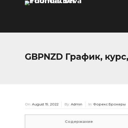
GBPNZD График, курс,
On:
August 19, 2022
By:
Admin
In:
Форекс Брокеры
Содержание