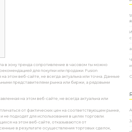
บ
ค
И
с
a
Ч
а в зону тренда сопротивление в часовом ты можно
и
рекомендацией для покупки или продажи. Fusion
на этом веб-сайте, не всегда актуальна или точна. Данные
О
льными представителями рынка или биржи, а рядовыми
авленная на этом веб-сайте, не всегда актуальна или
A
отличаться от фактических цен на соответствующем рынке,
и не подходят для использования в целях торговли.
J
щихся на этом веб-сайте, отказываются от
сенные в результате осуществления торговых сделок,
s