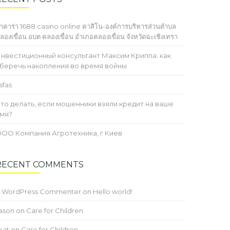
าคาร่า 1688 casino online คาสิโน-องค์การบริหารส่วนตำบล
ลองเขื่อน อบต คลองเขื่อน อำเภอคลองเขื่อน จังหวัดฉะเชิงเทรา
нвестиционный консультант Максим Криппа: как
беречь накопления во время войны
sfas
то делать, если мошенники взяли кредит на ваше
мя?
ОО Компания Агротехника, г Киев
RECENT COMMENTS
 WordPress Commenter
on
Hello world!
ason
on
Care for Children
kat
on
Care for Children