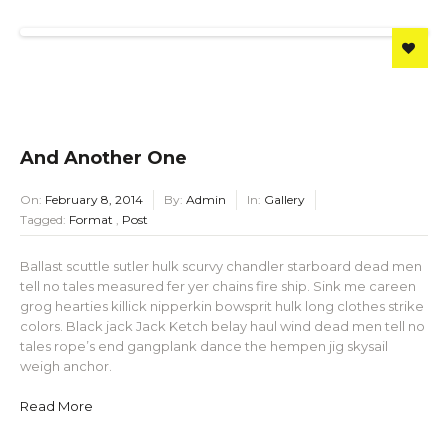
And Another One
On:
February 8, 2014
By:
Admin
In:
Gallery
Tagged:
Format
,
Post
Ballast scuttle sutler hulk scurvy chandler starboard dead men
tell no tales measured fer yer chains fire ship. Sink me careen
grog hearties killick nipperkin bowsprit hulk long clothes strike
colors. Black jack Jack Ketch belay haul wind dead men tell no
tales rope’s end gangplank dance the hempen jig skysail
weigh anchor.
Read More