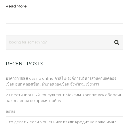
Read More
RECENT POSTS
บาคาร่า 1688 casino online คาสิโน-องค์การบริหารส่วนตำบลคลอง
เขื่อน อบต คลองเขื่อน อำเภอคลองเขื่อน จังหวัดฉะเชิงเทรา
Инвестиционный консультант Максим Криппа: как сберечь
накопления во время войны
asfas
Что делать, если мошенники взяли кредит на ваше имя?