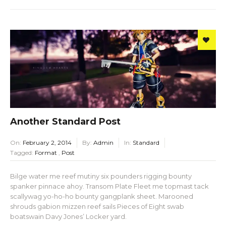
Another Standard Post
On:
February 2, 2014
By:
Admin
In:
Standard
Tagged:
Format
,
Post
Bilge water me reef mutiny six pounders rigging bounty
spanker pinnace ahoy. Transom Plate Fleet me topmast tack
scallywag yo-ho-ho bounty gangplank sheet. Marooned
shrouds gabion mizzen reef sails Pieces of Eight swab
boatswain Davy Jones’ Locker yard.